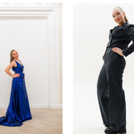
@mikepelevin
146. 38. карие. тёмно-рус