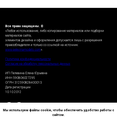
Все права защищены. ©
«Любое использование, либо копирование материалов или подборки
материалов сайта,
элементов дизайна и оформления допускается лишь с разрешения
правообладателя и только со ссылкой на источник:
www.pelevinamodels.com
».
Политика конфиденциальности
Согласие на обработку персональных данных
ИП Пелевина Елена Юрьевна
ИНН 590806027295
ОГРН 312590828400013
Дата регистрации
10.10.2012
RUNWAY
Мы используем файлы cookie, чтобы обеспечить удобство работы с
сайтом.