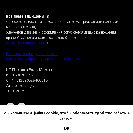
Все права защищены. ©
«Любое использование, либо копирование материалов или подборки
материалов сайта,
элементов дизайна и оформления допускается лишь с разрешения
правообладателя и только со ссылкой на источник:
www.pelevinamodels.com
».
Политика конфиденциальности
Согласие на обработку персональных данных
ИП Пелевина Елена Юрьевна
ИНН 590806027295
ОГРН 312590828400013
Дата регистрации
10.10.2012
Мы используем файлы cookie, чтобы обеспечить удобство работы с
сайтом.
ОК