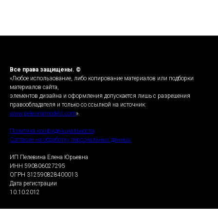
Все права защищены. ©
«Любое использование, либо копирование материалов или подборки
материалов сайта,
элементов дизайна и оформления допускается лишь с разрешения
правообладателя и только со ссылкой на источник:
www.pelevinamodels.com
».
Политика конфиденциальности
Согласие на обработку персональных данных
ИП Пелевина Елена Юрьевна
ИНН 590806027295
ОГРН 312590828400013
Дата регистрации
10.10.2012